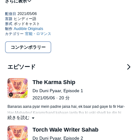
sadkein hain. Yadon ki galiyon ke pass se guzarti hui ek pagdandi
Disclaimer
: Yeh show poori tarah kaalpanik hai aur vaastavik
jahan hamare purane dost hain, diary ke modey hue panne hain,
vyakityon, vyavsaayon, sthaanon ya ghatnaayon ke saath koi bhi
purani black and white tasveerein hain, lambe befikra din hain,
samaanta maatr sanyog hai. Iss show ka uddyeshya kisi vyakti,
raat se lambi batein hain. Toh aaiye apni routine life se ek non
sansthan, jaati, samudaay, nasl ya dharm ko thes pahunchaana
commercial break lete hain aur chalte hain
Do Duni Pyaar
ki
ya badnaam karna ya kisi sansthan ya jeevit ya mrit vyakti ko
pagdandi par.
©2021 Audible Singapore Private Limited (P)2021 Audible
badnaam karna nahin hai. Shrotaaon ko apne vivek ka istemaal
Singapore Private Limited
karne ki bharpur salaah di jaati hai.
コンテンポラリー
エピソード
The Karma Ship
Do Duni Pyaar, Episode 1
2021/05/06 · 20 分
Banaras aana pyar mein padne jaisa hai, ek baar pad gaye to fir Har-
Har-Mahadev! Karamchand kahaan janta tha ki uski shadi ke din hi
続きを読む
uski hone wali biwi bhaag jayegi aur usko bhagaane ka jimma bhi
aayega khud ke hi sar. Par pyar koi pakad ke rakhne ke liye thodi na
Torch Wale Writer Sahab
hai, pyar to bas hai
Do Duni Pyaar, Episode 2