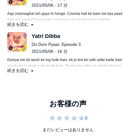
2021/05/06 · 17 分
Aap cinemaghar toh gaye hi honge. Cinema hall ke bare me kya yaad
aata hai aapko? Kya aapko yaad aaya wo torch-man jo hall ke
続きを読む
andhere me aapke ticket par torch markar aapko aapki seat tak ka
raasta batata hai. Ye kahani aise hi ek torchman ki hai jise likhne ka
Yatri Dibba
shauk hai.
Do Duni Pyaar, Episode 3
2021/05/06 · 16 分
Duniya me do tarah ke log hote hain, ek jo kisi ke sath safar karte hain
aur dusre jo akele safar karte hain. Duniya ke safar me akele ghumne
続きを読む
me maja hai ya kisi ke sath yahi pata karne Naveen nikla hai ek yatra
par. Ab aap dekhiye ye 'Yatri Dibba' usey kis nishkarsh tak le jati hai.
まだレビューはありません