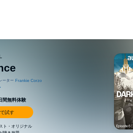
nce
0日間無料体験
で試す
スト・オリジナル
が聴き放題。