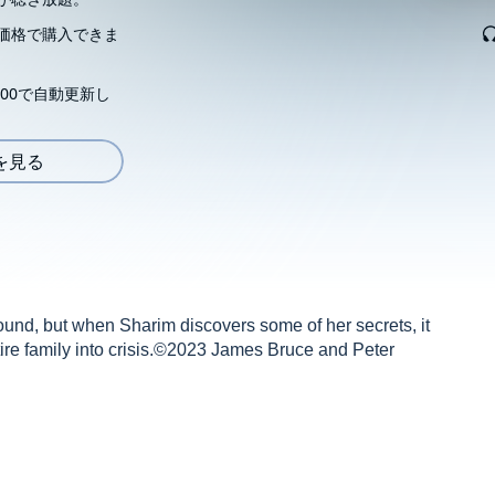
価格で購入できま
00で自動更新し
を見る
ound, but when Sharim discovers some of her secrets, it
ntire family into crisis.©2023 James Bruce and Peter