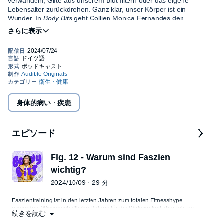
verwandeln, Gifte aus unserem Blut filtern oder das eigene
Lebensalter zurückdrehen. Ganz klar, unser Körper ist ein
Wunder. In
Body Bits
geht Collien Monica Fernandes den
Mysterien unseres Körpers auf den Grund. Mit ihr begeben wir
uns auf eine Reise, tief hinein zu unseren Zellen, Hormonen und
Collien Monica Fernandes ist Moderatorin und Schauspielerin in
Neurotransmittern, auf unsere Blutbahnen, Muskelstränge und
diversen Fernseh- und Kinoproduktionen. Ihre Neugier hat ihr bei
Nervensysteme. Wie entstehen Geschmack oder Erinnerungen?
Body Bits
durchaus in die Karten gespielt, denn sie nimmt uns in
Wie kann man das Altern aufhalten? Und wie lernt unser Gehirn
jeder Episode mit auf eine Reise in unseren Körper.
eigentlich Sprachen? Diesen und vielen anderen Fragen widmet
sich Collien Monica Fernandes in diesem Podcast. Jeden
©2023 Audible Studios (P)2024 Audible GmbH
Donnerstag erscheint eine neue Folge rund um ein konkretes
Thema, das uns nahe bringt, was sich unter unserer Haut
身体的病い・疾患
abspielt. Denn nur, wenn wir das verstehen, wissen wir, wer wir
wirklich sind.
エピソード
Flg. 12 - Warum sind Faszien
wichtig?
2024/10/09 · 29 分
Faszientraining ist in den letzten Jahren zum totalen Fitnesshype
geworden. Wissenschaftliche Belege für die Wirksamkeit aber gibt es
続きを読む
kaum. Denn in der Wissenschaft wurden Faszien lange Zeit komplett