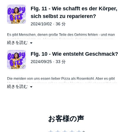
übersehen und als bloßes Füllgewebe abgetan. Doch langsam kommt
Flg. 11 - Wie schafft es der Körper,
der Hype auch in der Wissenschaft an und sie fördert erstaunliche
Erkenntnisse zu Tage: Unsere Faszien sind nicht nur an unserer
sich selbst zu reparieren?
Schmerzwahrnehmung beteiligt, sondern erklären auch, warum Stress
uns verspannt.
2024/10/02 · 36 分
Es gibt Menschen, denen große Teile des Gehirns fehlen - und man
merkt ihnen nichts an. Manchen Epilepsie-Patienten werden sogar
続きを読む
ganze Hirnhälften wegoperiert. Trotzdem sprechen, lernen und
arbeiten sie genauso wie Menschen mit einem vollständigen Gehirn.
Flg. 10 - Wie entsteht Geschmack?
Wie kann das sein? Unser Körper verfügt über ein ausgeklügeltes
System an Selbstheilungskräften. Täglich heilen sich Organe selbst
2024/09/25 · 33 分
und wenn wir uns verletzen, mobilisiert der Körper zusätzliche
Selbstheilungskräfte: Er kittet die Haut oder lässt Knochen
zusammenwachsen – er kommt sogar mit einem halben Gehirn aus.
Die meisten von uns essen lieber Pizza als Rosenkohl. Aber es gibt
Menschen, die reagieren mit so großer Abscheu auf Lebensmittel wie
続きを読む
Grapefruit, Bier oder Schokolade, dass schon alleine der Gedanke
daran Ekel auslöst. Diese Menschen stellen sich aber nicht einfach nur
an, ihr Körper "schmeckt" tatsächlich anders: Sie sind sogenannte
“Supertaster”. Bis heute hat die Wissenschaft noch nicht komplett
verstanden, wie unser Geschmack entsteht. Erst vor einigen Jahren
haben Wissenschaftler einen 6. Geschmackssinn gefunden und gehen
davon aus: Das war nicht der letzte.