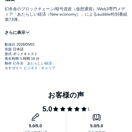
幻冬舎のブロックチェーン/暗号資産（仮想通貨）/Web3専門メデ
ィア「あたらしい経済（New economy）」によるaudible特別番組
第73弾。
今回は、日本ビットコイン産業株式会社の取締役である加藤規新
氏にご出演いただきました。加藤氏に、サトシの正体に関する報
道、ソロマイナーによるブロック生成成功、量子コンピュータ対
策、ビットコインにおける暗号資産トレジャリー（DAT）企業
DATやETF、市場の動きなど、最近話題になったビットコイン関
連のホットトピックについて語っていただきました。
■出演
加藤規新（Kishin Kato）
日本ビットコイン産業株式会社 取締役
X（旧ツイッター）https://x.com/btc_dakara
企業HP：https://jbi.co.jp/
企業X：https://x.com/JBIinc_bitcoin
聞き手：「あたらしい経済」編集部 大津賀新也・髙橋知里
収録日：2026年4月17日
あたらしい経済：https://www.neweconomy.jp/
オープニング曲：小林未季©株式会社幻冬舎 (P)2026 Gentosha,
Inc.