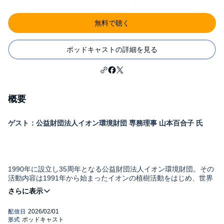
無料で聴く
ポッドキャストの詳細を見る
概要
ゲスト：公益財団法人イオン環境財団 専務理事 山本百合子 氏
1990年に設立し35周年となる公益財団法人イオン環境財団。その
活動内容は1991年から始まったイオンの植樹活動をはじめ、世界
各地で環境活動を実施している非営利活動団体に対する毎年予算
１億円とする助成、さらに環境教育・共同研究や「生物多様性み
どり賞」といった顕彰など多岐にわたっている。同財団専務理事
として運営を担う山本百合子氏にインタビュー。設立から今日ま
で貫かれている考え方や今後の活動の方向性などを伺った。