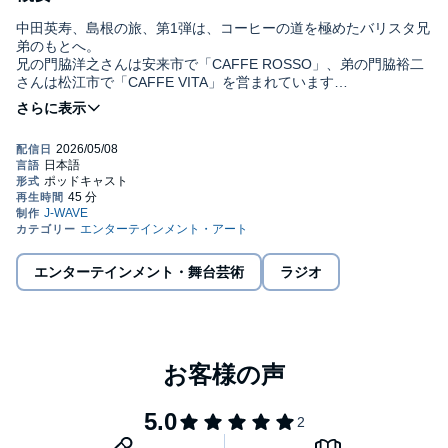
中田英寿、島根の旅、第1弾は、コーヒーの道を極めたバリスタ兄
弟のもとへ。
兄の門脇洋之さんは安来市で「CAFFE ROSSO」、弟の門脇裕二
さんは松江市で「CAFFE VITA」を営まれています
コーヒーの道に進むことになった理由から、バリスタの大会での
経験、目指すコーヒーの味、さらにイタリアにまつわる話題ま
で。
ぜひコーヒーを飲みながらお聞きください。©
J-WAVE (P)
J-
WAVE
エンターテインメント・舞台芸術
ラジオ