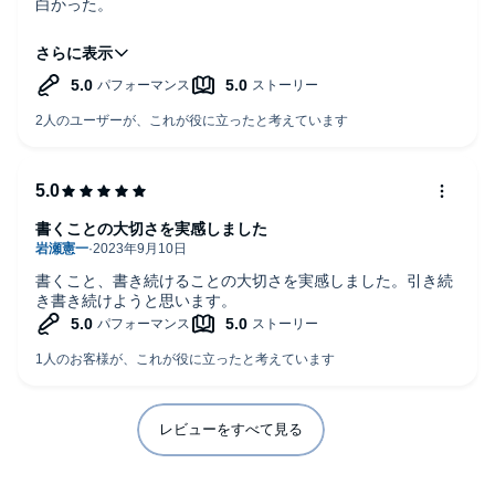
白かった。
というのも、中山七里さんの考え方は面白いし、説得力ある
し、役に立つ情報が満載。
例えば、執筆をしていて行き詰まるのは何故か？→プロット
作成が出来ていないから。 ネタが尽きてきた→インプット
が足りないから。 売れる作家になるためには？→沢山本を
出版する事。毎月新刊が出ていればいつでも平積みしてもら
える。などなど。
元々、サラリーマンをしていた人だからなのか、ビジネスマ
ン的な発想で作品作りをしており、参考になることは多い。
書くことの大切さを実感しました
まずは1冊、中山七里さんの作品を読んでみようかな？ や
っぱりデビュー作からか？
書くこと、書き続けることの大切さを実感しました。引き続
き書き続けようと思います。
レビューをすべて見る