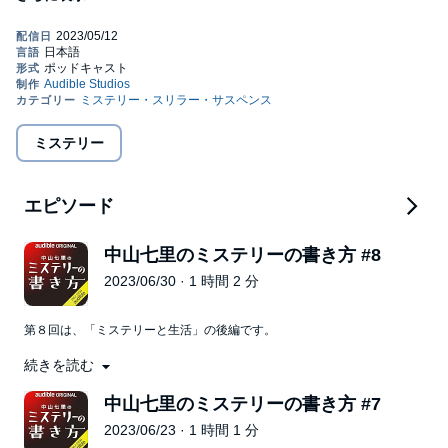
インタビュアーは、『このミステリーがすごい！』大賞で最終選
考委員も務め、
「王様のブランチ」ブックコーナーのブレーンでもある人気ライ
ターの瀧井朝世。
ミステリー小説の具体的な書き方はもちろん、作家の生活、睡眠
時間から、さらには出版業界の内情まで、オファーが絶えないそ
の秘密をたっぷり語っていただきます。
ミステリー
【出演者】
中山七里（なかやま しちり）：
作家／1961年、岐阜県生まれ。『さよならドビュッシー』にて第
エピソード
8回『このミステリーがすごい！』大賞で大賞を受賞し、2010年
に作家デビュー。2011年刊行の『贖罪の奏鳴曲』が話題となっ
中山七里のミステリーの書き方 #8
た。最近の著書では、『境界線』『護られなかった者たちへ』
『総理にされた男』『ヒポクラテスの試練』『毒島刑事最後の事
2023/06/30 · 1 時間 2 分
件』『復讐の協奏曲』ほか多数。
瀧井朝世（たきい あさよ）：
第８回は、「ミステリーと生活」の後編です。
ライター／1970年生まれ。WEB本の雑誌「作家の読書道」、
『WEBきらら』『小説幻冬』『anan』などで作家インタビュー、
続きを読む
子供の頃のこと/社会人経験は活かせている？/オリジナリティとは/編集
『クロワッサン』『週刊新潮』『小説宝石』『紙魚の手帖』など
者との付き合いで気を付けること/映像化の話が来た時/小説執筆以外の
で書評を担当。2009年～2013年にTBS系「王様のブランチ」ブッ
中山七里のミステリーの書き方 #7
仕事について/作家同士の付き合い方/譲れないこだわり/家族の反応/作家
クコーナーに出演。現在は同コーナーのブレーンを務める。著書
2023/06/23 · 1 時間 1 分
としての理想の最期/ほか
に『偏愛読書トライアングル』（新潮社）、『あの人とあの本の