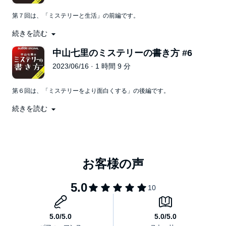
話』（小学館）、『ほんのよもやま話～作家対談集～』（文藝春
秋）。岩崎書店〈恋の絵本シリーズ〉監修。
第７回は、「ミステリーと生活」の前編です。
2020年より『このミステリーがすごい！』大賞最終選考委員。
©2023 Gentosha (P)2023 Audible, Inc.
続きを読む
デビューの頃は勤め人だった/新人賞に応募するときの傾向と対策/デビ
ューしてから専業になるまで/睡眠・健康について/書くペースは？/怒っ
中山七里のミステリーの書き方 #6
たことがあまりない理由/専業作家で喜びを感じる瞬間/趣味について/執
2023/06/16 · 1 時間 9 分
筆環境について/ほか
第６回は、「ミステリーをより面白くする」の後編です。
続きを読む
手がかり・伏線・トリックなどの作り方/他人に読ませることでうまく
なる？/つまらないどんでん返しとは/暴力描写・性描写で気を付けてい
ること/タイトルの付け方について/時代背景の描き方のコツ/SNSとの付
き合い方/ほか