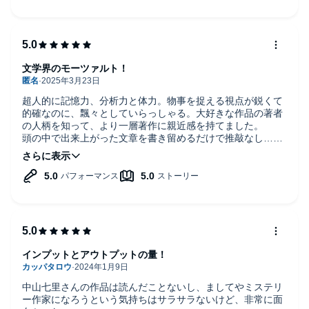
文学界のモーツァルト！
超人的に記憶力、分析力と体力。物事を捉える視点が鋭くて
的確なのに、飄々としていらっしゃる。大好きな作品の著者
の人柄を知って、より一層著作に親近感を持てました。
頭の中で出来上がった文章を書き留めるだけで推敲なし…っ
て、モーツァルトの作曲方法と同じだと思いました。モーツ
ァルトの数倍は長生きして著書数ギネス記録を打ち立ててく
ださると嬉しいです。
インプットとアウトプットの量！
中山七里さんの作品は読んだことないし、ましてやミステリ
ー作家になろうという気持ちはサラサラないけど、非常に面