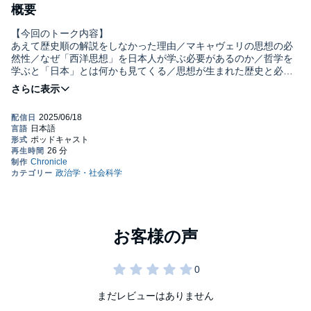
概要
【今回のトーク内容】
あえて歴史順の解説をしなかった理由／マキャヴェリの思想の必
然性／なぜ「西洋思想」を日本人が学ぶ必要があるのか／哲学を
学ぶと「日本」とは何かも見てくる／思想が生まれた歴史と必然
性を考える／テラサワさんがメモを見ない理由／「思想」は教科
書的には整理できない／繰り返し学ぶことから見えてくること／
エンタメ業界が考えるべき「人権」／リスナーへのメッセージ
「ゆかいな知性」は、人文科学を中心に、各ジャンルに詳しい専
門家とゆるやかなトークを展開。雑談も交えながら、その奥深い
世界に触れ、ちょっとだけ、私たちが生きる世界の見方を変えて
いく番組です。
シーズン7・水曜日は「政治哲学」。お笑いライブや自ら主催する
思想書解説セミナーで、政治哲学の世界を面白く語る「哲学芸
人」マザー・テラサワさんと、編集者の高橋智香さんが、教養と
して知っておきたい政治哲学について語っていきます。
【パーソナリティ】
マザー・テラサワ／芸人
1982年生まれ。哲学芸人を標榜しライブ出演多数。哲学・政治思
想・社会科学の知見を織り込んだ芸風で知られる。横浜市立大学
卒業、早稲田大学大学院政治学研究科修士課程除籍後に芸人活動
まだレビューはありません
を開始。現在は自主団体「オフィス笑いの現象学」所属。2014年
より公開自主講座「マザー・テラサワ定例読書会『思想のユーモ