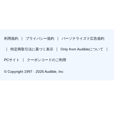
ア／ユーモアの思想』」開始 。主著は定例読書会の内容をまとめ
た『マザー・テラサワ講義録』シリーズおよび『マザー・テラサ
ワ全思考集成１』(Trashbooks)。
高橋智香／編集者
早稲田大学政治経済学部卒業。学生時代に映像ジャーナリズムを
専攻する傍ら、複数メディアでの取材・執筆を経験し、経済メデ
ィアに入社。働き方・生成AI・エネルギー分野など、幅広く取
利用規約
プライバシー規約
パーソナライズド広告規約
材。趣味はワインと占星術、戦跡巡り。
【リンク】
特定商取引法に基づく表示
Only from Audibleについて
・Audible「みんなのメンタールーム」 :
https://www.audible.co.jp/series/B09KK38BVV
・Audible ORIGINAL「パックン・関根麻里の超ネイティブ英会
PCサイト
クーポンコードのご利用
話」： https://www.audible.co.jp/podcast/B0CX8QSN84
・Audible「The Reading List 未来に残るビジネス名著」：
© Copyright 1997 - 2026 Audible, Inc
https://www.audible.co.jp/pd/B09R3Y5539
・Podcast「News Connect あなたと経済をつなぐ5分間」
https://music.amazon.co.jp/podcasts/b0c54c08-1924-4701-abbf-
14e02370b5d1/
プレミアムプランを無料で試す
・カバーデザイン：松嶋こよみ
30日間の無料体験後は月額￥1500で自動更新します。いつでも退会できます。
＊作中で語られる歴史的な事象は、諸説あります。©Chronicle
(P)2025 Chronicle