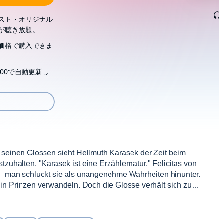
スト・オリジナル
が聴き放題。
価格で購入できま
00で自動更新し
n seinen Glossen sieht Hellmuth Karasek der Zeit beim
zuhalten. "Karasek ist eine Erzählernatur." Felicitas von
t - man schluckt sie als unangenehme Wahrheiten hinunter.
 in Prinzen verwandeln. Doch die Glosse verhält sich zur
hlucken. In Karaseks Sprachzoo existieren seltsame
n wie Bruno und Stoiber, Politiker als Kellner und
e erzählt, nach dem lateinischen Sprich-wort: