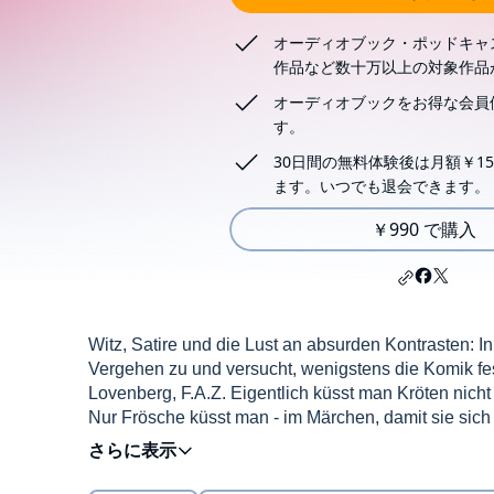
オーディオブック・ポッドキャ
作品など数十万以上の対象作品
オーディオブックをお得な会員
す。
30日間の無料体験後は月額￥15
ます。いつでも退会できます。
￥990 で購入
Witz, Satire und die Lust an absurden Kontrasten: I
Vergehen zu und versucht, wenigstens die Komik fest
Lovenberg, F.A.Z. Eigentlich küsst man Kröten nich
Nur Frösche küsst man - im Märchen, damit sie sich
Realität so, als müsste ihr Autor dauernd Kröten sc
©2020 Hellmuth Karasek (P)2020 SAGA Egmont
Wesen: lupenreine Gasprom-Demokraten, Problembäre
Köche. Seine Glossen sind aus der Froschperspektiv