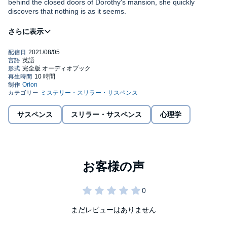
behind the closed doors of Dorothy's mansion, she quickly
discovers that nothing is as it seems.
When Dorothy's manuscript throws up striking similarities to
events in Rachel's own life, she becomes convinced that the past
she's tried to hide is catching up with her.
Then the phone calls start. The parcel arrives. The blood shows
up in the bathroom.
And Dorothy's friend disappears.
サスペンス
スリラー・サスペンス
心理学
Terrified of being blamed for murder, Rachel has nobody left to
turn to.
Because who can she believe when she doesn't even trust
herself?
©2021 Elizabeth Carpenter (P)2021 Orion Publishing Group
まだレビューはありません