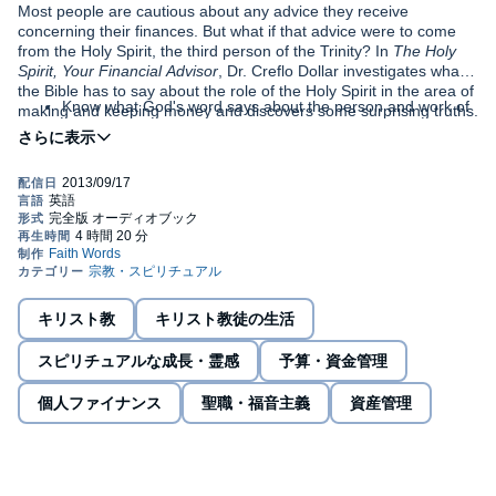
Most people are cautious about any advice they receive
concerning their finances. But what if that advice were to come
from the Holy Spirit, the third person of the Trinity? In
The Holy
Spirit, Your Financial Advisor
, Dr. Creflo Dollar investigates what
the Bible has to say about the role of the Holy Spirit in the area of
Know what God's word says about the person and work of
making and keeping money and discovers some surprising truths.
the Holy Spirit
In this book, readers will discover that the Holy Spirit will help
Hear and obey the guidance provided by the Holy Spirit
them . . .
Access supernatural power to manage money
Apply practical knowledge to take control of finances
Tap into the wisdom of total life prosperity
Practical application questions and activities at the end of each
chapter provide the reader with further helpful strategies for
Change a poverty mindset
obtaining financial freedom.
キリスト教
キリスト教徒の生活
Discover God's system of seedtime and harvest
スピリチュアルな成長・霊感
予算・資金管理
Practice true success
個人ファイナンス
聖職・福音主義
資産管理