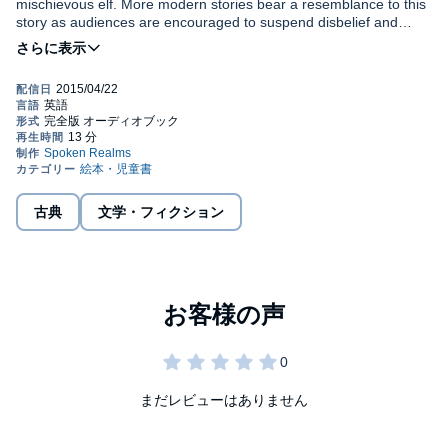
mischievous elf. More modern stories bear a resemblance to this
story as audiences are encouraged to suspend disbelief and
follow the lives and times of inanimate objects.
Narrated by Glenn Hascall.
Public Domain (P)2015 Glenn Hascall
古典
文学・フィクション
まだレビューはありません