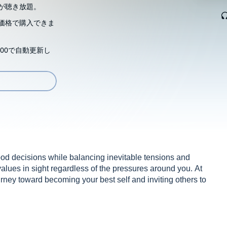
が聴き放題。
価格で購入できま
00で自動更新し
 decisions while balancing inevitable tensions and
alues in sight regardless of the pressures around you. At
ourney toward becoming your best self and inviting others to
 guide to leadership that shows how to access and draw