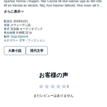
sparkar henne i magen. När Carola till slut vaknar upp är det inte
till en känsla av skräck. Nej, hon känner lättnad. Hon inser att hon
aldrig har känt sin mor, inte på riktigt.
Hur vet man att man känner någon?
Paula, romanens huvudperson, försöker lära känna sin mor
genom att se tillbaka på minnen från sin barndom. Vem är
modern? Kan Paula verkligen påstå att hon känner henne? Följ
med på en intrikat och känslosam berättelse om minne,
familjeband och moderskap.
大衆小説
現代文学
Carola Hansson är en svensk författare, översättare,
litteraturvetare och dramaturg. Hon har skrivit en avhandling om
tidig rysk modernism och arbetar som dramaturg på SVT.
©2018 SAGA Egmont (P)2018 SAGA Egmont
まだレビューはありません