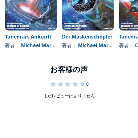
Tanedrars Ankunft
Der Maskenschöpfer
Tanedr
著者：
Michael Marcus Thurner
著者：
Michael Marcus Thurner
著者：
C
まだレビューはありません