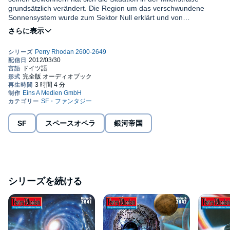
grundsätzlich verändert. Die Region um das verschwundene
Sonnensystem wurde zum Sektor Null erklärt und von
Raumschiffen des Galaktikums abgeriegelt. Fieberhaft versuchen
Während Perry Rhodan in der von Kriegen heimgesuchten
die Verantwortlichen der galaktischen Völker herauszufinden, was
Doppelgalaxis Chanda gegen die aus langem Schlaf erwachende
geschehen ist. Dass derzeit auch Perry Rhodan mitsamt der
Superintelligenz QIN SHI kämpft, befindet sich Alaska Saedelaere
BASIS auf bislang unbekannte Weise "entführt" worden ist,
in der Galaxis Escalian. Sie gilt als "Reich der Harmonie", über
verkompliziert die Sachlage zusätzlich. Um die LFT nicht kopflos
das die in unbekannten Zeitabständen verschwindende und
zu lassen, wurde eine neue provisorische Führung gewählt, die
wieder erscheinende TANEDRAR gebietet. TANEDRAR hält
ihren Sitz auf dem Planeten Maharani hat.
In deiner Audible-Bibliothek findest du für dieses Hörerlebnis eine
Kontakt zu ihren Untertanen über SPLITTER DER
PDF-Datei mit zusätzlichem Material.
SUPERINTELLIGENZ...
©2012 Pabel-Moewig Verlag GmbH (P)2012 Eins A Medien
GmbH
SF
スペースオペラ
銀河帝国
シリーズを続ける