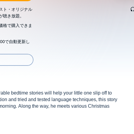
スト・オリジナル
が聴き放題。
価格で購入できま
00で自動更新し
 bedtime stories will help your little one slip off to
ion and tried and tested language techniques, this story
 morning. Along the way, he meets various Christmas
and Rachael Healy