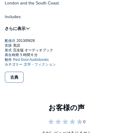
London and the South Coast.
Includes:
"Smoked Skipper"
"A Safety Match"
"A Rash Experiment"
"The Cabin Passenger"
Public Domain (P)2013 Red Door Audiobooks
"Choice Spirits"
古典
"A Disciplinarian"
"Brother Hutchins"
"The Disbursement Sheet"
"Rule of Three"
"Pickled Herring"
"Two of a Trade"
まだレビューはありません