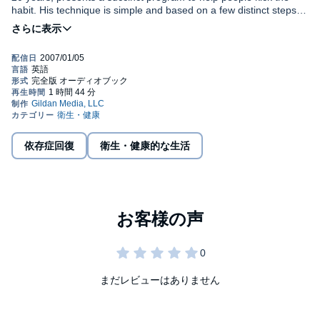
habit. His technique is simple and based on a few distinct steps:
Determine why you want to quit smoking; rank each cigarette
To the 50,000,000 people in the United States and the rest of the
smoked for its importance to your lifestyle; gradually reduce the
World who want to quit smoking, this audiobook can make it
number of cigarettes smoked; quit; and finally guard against a
possible.
resumption of smoking.
©2007 Charles F. Wetherall; (P)2007 Gildan Media
依存症回復
衛生・健康的な生活
まだレビューはありません