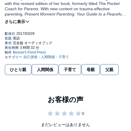
with this revised edition of her book, formerly titled
The Pocket
Coach for Parents
. With new content on trauma-effective
parenting,
Present Moment Parenting: Your Guide to a Peaceful
Life with Your Intense Child
will help you:
Understand the connection between the child's heart and
brain
Recognize how the brain responds to stress and trauma
Learn effective parenting strategies to decrease intensity
and create peace at home
ひとり親
人間関係
子育て
母親
父親
There are many reasons a child doesn't respond to typical
parenting techniques - a mental health diagnosis (such as ADHD
or ODD), a life challenge (such as divorce or removal from
home), autism, attachment issues, giftedness, physical or
emotional trauma - or simply being ''hard to handle". Whatever
the root cause of the intensity,
Present Moment Parenting
will
©2017 Center For the Challenging Child/Anu Family Services, Inc
give you the tools you need to create a peaceful life.
(P)2017 Center For the Challenging Child/Anu Family Services,
Inc
まだレビューはありません