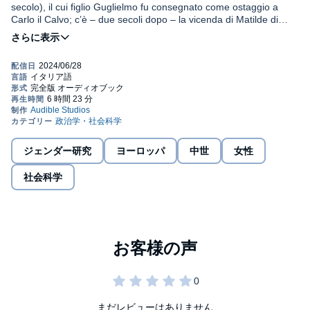
secolo), il cui figlio Guglielmo fu consegnato come ostaggio a
Carlo il Calvo; c’è – due secoli dopo – la vicenda di Matilde di
Canossa, donna potentissima ma delusa nelle sue aspettative di
©2021 Laterza (P)2024 Audible GmbH
maternità. C’è l’esempio di Caterina da Siena, che pur non
avendo figli agisce e scrive da "grande madre" italiana. C’è
Christine de Pizan, impegnata nell’ultimo scorcio di Medioevo a
destreggiarsi tra i figli e la carriera. Ancora, c’è Margherita Datini,
che cresce come fosse sua figlia una bambina che il marito ha
avuto da una schiava; c’è infine Alessandra Macinghi Strozzi,
vedova di un esule, che fa da madre e padre ai suoi 5 figli.
Pagina dopo pagina, si rovescia ciò che crediamo di sapere sulle
donne del passato: scopriamo figure di madri oltre la retorica che
ジェンダー研究
ヨーロッパ
中世
女性
le relega a un ruolo angusto, incontriamo autentiche madri anche
oltre l’effettiva esperienza biologica, osserviamo donne in azione
社会科学
oltre la sfera domestica, protagoniste oltre i limiti imposti dal
tempo in cui vissero al loro genere. Insomma, madri e donne che
vanno ben al di là delle nostre (spesso ristrette) concezioni del
Medioevo.
まだレビューはありません