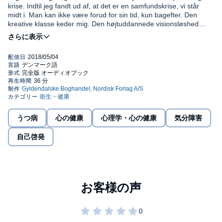
krise. Indtil jeg fandt ud af, at det er en samfundskrise, vi står
midt i. Man kan ikke være forud for sin tid, kun bagefter. Den
kreative klasse keder mig. Den højtuddannede visionsløshed
keder mig. Hvor er idéerne henne? Med denne pamflet vil jeg
©2018 Thomas Blachman, Gyldendal (P)2018 Gyldendal
bane vejen for en ny magtfordeling i Danmark. Så lad mig vise
dig hemmeligheden bag det at få idéer, så du kan komme igang
med at få idéer på dine egne vegne, på dine venner og families
vegne og på fælleskabets vegne. Længe leve den kreative
masse!
うつ病
心の健康
心理学・心の健康
気分障害
自己啓発