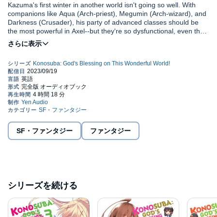
Kazuma's first winter in another world isn't going so well. With
companions like Aqua (Arch-priest), Megumin (Arch-wizard), and
Darkness (Crusader), his party of advanced classes should be
the most powerful in Axel--but they're so dysfunctional, even the
easiest-seeming quest goes terribly awry, and they can barely
save enough to afford a stable! When an opportunity arises to
stay in a mansion, it's like a dream come true--the only catch is
that they have to exorcise the evil spirits haunting it. Goddess
Aqua is an expert with the undead, so the quest should be a
piece of cake, right...? Unfortunately, with this useless goddess,
things have a way of working out for the worst...
SF・ファンタジー
ファンタジー
シリーズを続ける