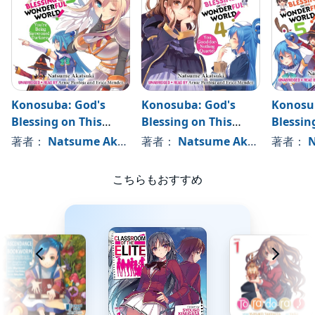
Konosuba: God's
Konosuba: God's
Konosu
Blessing on This
Blessing on This
Blessin
Wonderful World!,
Wonderful World!,
Wonderf
著者：
Natsume Akatsuki
著者：
, 、その他
Natsume Akatsuki
著者：
, 、
N
Vol. 3
Vol. 4
Vol. 5
こちらもおすすめ