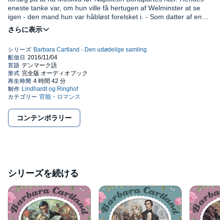
eneste tanke var, om hun ville få hertugen af Welminster at se
igen - den mand hun var håbløst forelsket i. - Som datter af en
fransk komponist og en russisk fyrstinde havde hendes kærlighed
til musik og ballet samt hendes ligegyldighed over for mænd
skaffet hende øgenavnet "Isjomfruen" - men nu syntes hele
hendes krop at brænde af kærlighed...
Barbara Cartland (1901-2000) er den mest produktive forfatter i
det 20. århundrede. I alt blev det til over 650 bøger fra Cartlands
romantiske hånd. Hun er oversat til 38 sprog, og med mere end 1
milliard solgte bøger på verdensplan er der ingen tvivl om, at
Barbara Cartland er en af verdens største romantikere. Cartlands
bøger foregår i de finere engelske kredse og blandt eksotiske
コンテンポラリー
sigøjnere. Kærligheden er lidenskabelig mellem de passionerede
helte og smukke heltinder, men gang på gang sættes den på
prøve. Dog er sand kærlighed altid stærkest, og der er intet, den
ikke kan overvinde.©2016 Lindhardt og Ringhof. Translated by
Lotte Cohrt (P)2016 Lindhardt og Ringhof
シリーズを続ける