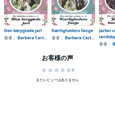
Den berygtede jarl
Kærlighedens fange
Jarlen 
landsb
著者：
Barbara Cartland
著者：
Barbara Cartland
著者：
B
まだレビューはありません