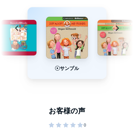
“It’s hard to imagine a mood Judy couldn’t improve.” --
Publishers
Weekly
(starred review)
©2015, 2016, 2017 by Megan McDonald, original books
published by Candlewick Press. Judy Moody® is a registered
trademark of Candlewick Press, Inc. Stink® is a registered
trademark of Candlewick Press, Inc. (P)2019 Brilliance
Publishing, Inc., all rights reserved.
サンプル
サンプル
サンプル