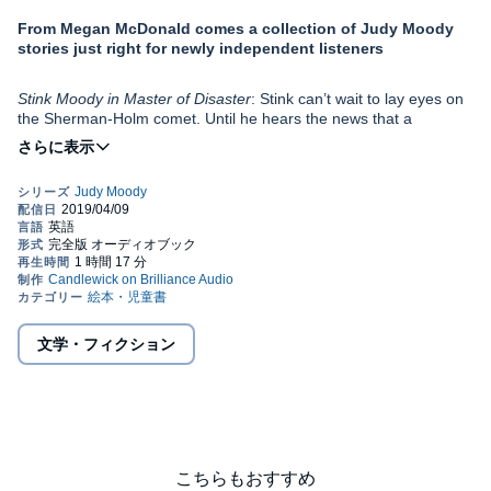
From Megan McDonald comes a collection of Judy Moody
stories just right for newly independent listeners
Stink Moody in Master of Disaster
: Stink can’t wait to lay eyes on
the Sherman-Holm comet. Until he hears the news that a
meteorite hit Russia, that is. Who’s to say that Frog Neck Lake,
Virginia, isn’t next? Enter Asteroid Boy (aka Stink), who, with Judy
Moody as his copilot, bravely explores deep space.
TRIPLE PET TROUBLE
: Dr. Judy knows a sick pet when she
sees one, and Jaws the Venus flytrap is for-sure sick. Time for
some urgent care!
Mrs. Moody in the Birthday Jinx
: Every year on Mrs. Moody’s
birthday, something goes terribly wrong. This year things are
going to be different. This year, Judy Moody (aka the “boss of
文学・フィクション
birthday”) is going to make 100 percent sure that Mom’s birthday
is perfect.
April Fools’, Mr. Todd!
: This April Fools’ Day, Judy can’t wait to
play the perfect prank on her teacher, Mr. Todd. But in all the
excitement over spaghetti trees and fools’ errands, Judy worries
that everyone will forget the other reason she loves April first so
こちらもおすすめ
much: it’s her birthday!