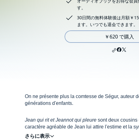
オーディオブックをお得な会員
す。
30日間の無料体験後は月額￥15
ます。いつでも退会できます。
￥620 で購入
On ne présente plus la comtesse de Ségur, auteur d
générations d'enfants.
Jean qui rit et Jeannot qui pleure
sont deux cousins qu
caractère agréable de Jean lui attire l'estime et la 
entourage, Jeannot cède de plus en plus à une natur