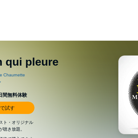
n qui pleure
0日間無料体験
で試す
スト・オリジナル
が聴き放題。