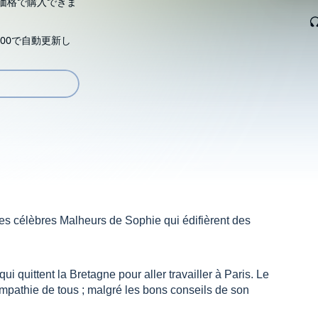
価格で購入できま
00で自動更新し
es célèbres Malheurs de Sophie qui édifièrent des
i quittent la Bretagne pour aller travailler à Paris. Le
sympathie de tous ; malgré les bons conseils de son
e canaille.