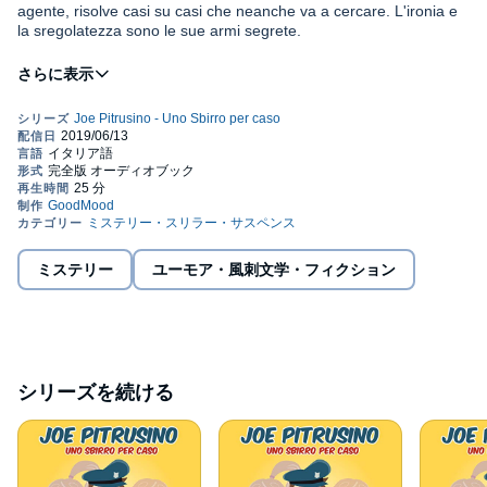
agente, risolve casi su casi che neanche va a cercare. L'ironia e
la sregolatezza sono le sue armi segrete.
Giuseppe Pino Pitrusino, detto per fare prima Joe, a tutto pensa
tranne che a fare il poliziotto. Gli piacciono le "topoline" e non
una, tutte. Sbirro per caso, fa di tutto per non fare il poliziotto, ma
viene chiamato ad agire anche quando è appartato in spiaggia, di
notte, con la luce della luna e gli ululati dei lupi.
Dopo il pensionamento, trova il coraggio di raccontare tutte le sue
storie. Una di queste è "Il Baro destino". Joe Pitrusino si presenta,
mettendosi a nudo e in tutti i sensi perché gli piace stare senza
indumenti. Per lui è un vanto mostrarsi, ma non con tutti. Si vanta
di essere dotatissimo, fin da neonato quando le sue virtù,
ミステリー
ユーモア・風刺文学・フィクション
©2019 Max Damiani, Raimondo Moncada (P)2019 GOODmood
vennero per la prima volta esaltate in pubblico dalla mamma Sina
con i sentiti complimenti di parenti e vicine. Joe racconta come è
finito in polizia da delinquente numero uno della famiglia
Pitrusino, con capostipite il mitico nonno stampafanciulli. L'unica
mortificazione è il cugino cretino che ha il suo stesso nome. È il
cugino a dare una mano al baro destino e a incastrare Joe
シリーズを続ける
Pitrusino.