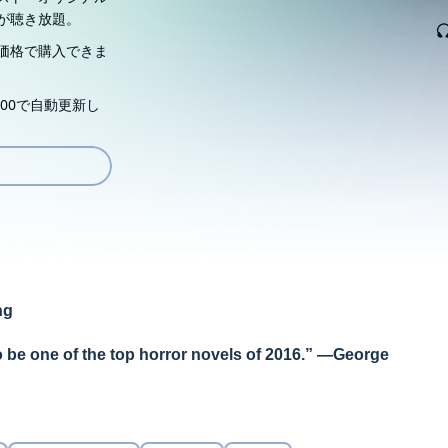
が聴き放題。
価格で購入できま
00で自動更新し
ng
o be one of the top horror novels of 2016.” —George
utch novel,
Hex,
from Thomas Olde Heuvelt--a Hugo
tch