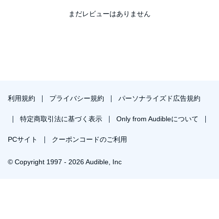
まだレビューはありません
Essential newborn care
Developmental milestones
Postpartum support
Bonding strategies
利用規約
プライバシー規約
パーソナライズド広告規約
The "You Will Rock As a Dad!"
特定商取引法に基づく表示
Only from Audibleについて
Bundle gives you:
PCサイト
クーポンコードのご利用
Expert guidance for every stage
© Copyright 1997 - 2026 Audible, Inc
Practical tips for confident fatherhood
￥1,841で会員登録し購入
Tools to navigate challenges and joys
30日間の無料体験後は月額￥1500で自動更新します。いつでも退会できます。