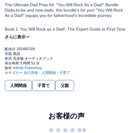
The Ultimate Dad Prep Kit: "You Will Rock As a Dad!" Bundle
Dads-to-be and new dads, this bundle's for you! "You Will Rock
As a Dad!" equips you for fatherhood's incredible journey.
Book 1: You Will Rock as a Dad!: The Expert Guide to First-Time
Pregnancy and Everything New Fathers Need to Know!
Learn about:
Trimester changes
Supporting your partner
人間関係
子育て
父親
Newborn care basics
Embracing fatherhood (with confidence!)
Bonus: Book 2: You Will Rock As a Dad!: The Expert Guide to
Your Baby's First Year and Everything New Fathers Need to
Know What to Expect The First Year. Conquer year one with this
dad-specific guide: