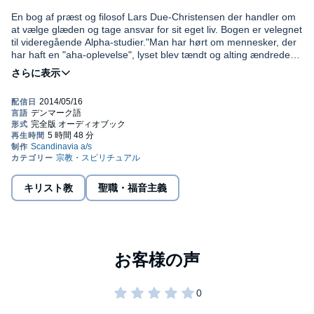
En bog af præst og filosof Lars Due-Christensen der handler om
at vælge glæden og tage ansvar for sit eget liv. Bogen er velegnet
til videregående Alpha-studier."Man har hørt om mennesker, der
har haft en "aha-oplevelse", lyset blev tændt og alting ændrede
sig. Dette skete for mig efter at have fået
Faktor 10
. Efter at have
hørt oplæget, gik jeg hjem og læste det igen og igen. Og her var
Please note: This audiobook is in Danish.
min vej til sejr, mit redskab, min vej. Det at vide og føle, at jeg selv
vælger glæden blev en faktor som ikke blot har smurt mig godt og
©2002 Lars Due-Christensen (P)2014 Forlaget Scandinavia
grundigt ind, men også rørt mig dybt. Så nu oplever jeg, oveni det
nye liv, jeg har fået, også at min måde at handle på er blevet
ændret."- Jenny. Kursist og SAS-medarbejder”I en periode af mit
liv, hvor jeg var meget søgende, har Faktor 10 åbnet en dør til en
helt ny verden med Jesus. Hver faktor har bidraget til at opbygge
mit fundament som kristen og givet mange ”aha-oplevelser”"-
キリスト教
聖職・福音主義
Charlotte. Kursist og Konsulent ”Det, jeg følte ved hver enkelt
faktor, var, at den var til mig personligt. For heletiden blev jeg
ramt i positiv og negativ forstand. Den jordnære måde stoffet
formidles på, gør det nemt at forholde sig til.”- Annie. Kursist og
Førtidspensionist ”Med Faktor 10 har Lars Due-Christensen givet
os et nyt værktøj, som ”sidder som det skal” - det rammer
kulturelt, det er dagsaktuelt og det er vedrørende. Det er dansk
for danskere, og jeg tror det vil blive et værdifuldt redskab i Alpha-
sammenhænge landet over.”- GABY OLESEN. Pastor og Alpha-
leder, Århus.