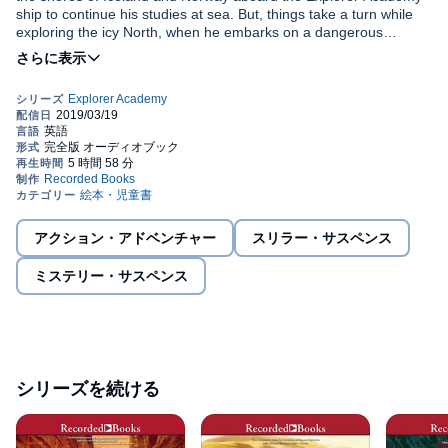
ship to continue his studies at sea. But, things take a turn while
exploring the icy North, when he embarks on a dangerous
mission to uncover the first piece of an important puzzle his
mother left behind.
In the exciting follow-up to
The Nebula Secret
in the seven-book
Explorer Academy series, Cruz, Sailor, and Emmett, along with
their new ally Bryndis, embark on their first globe-trotting mission
aboard the ship
Orion
. Cruz jumps right back into school and
starts using the latest technology in submersible underwater
dives, but is soon reminded of the dangers of exploration when
Determined to keep his eyes on the prize, Cruz sneaks away to
his equipment fails and he almost drowns.
try to find answers, but unknowingly lures his friends into bigger
trouble. When a friend of Cruz's mom meets an untimely end,
Cruz's luck really seems about to run out and the questions
アクション・アドベンチャー
スリラー・サスペンス
multiply. What does the message mean? Where will it lead? Who
is following him? And why?
ミステリー・サスペンス
This captivating book is the sequel every Explorer Academy fan is
waiting to hear!
©2019 National Geographic Partners, LLC (P)2019 Recorded
Books
シリーズを続ける