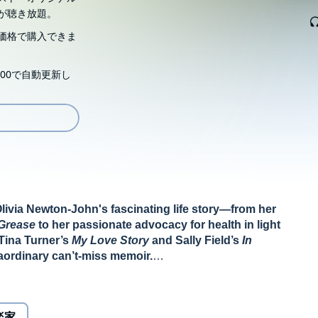
が聴き放題。
価格で購入できま
00で自動更新し
Olivia Newton-John's fascinating life story—from her
Grease
to her passionate advocacy for health in light
 Tina Turner’s
My Love Story
and Sally Field’s
In
raordinary can’t-miss memoir.
 one of our most successful and adored entertainers. A
rld’s bestselling recording artists of all time, with more
楽家