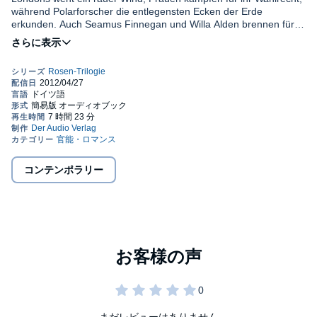
während Polarforscher die entlegensten Ecken der Erde
erkunden. Auch Seamus Finnegan und Willa Alden brennen für
das Extreme. Gemeinsam erklimmen sie die unbezwingbaren
Gipfel der Welt - bis Willa bei einem tragischen Unfall am
Kilimandscharo ein Bein verliert. Obwohl sich beide aufrichtig
lieben, entzweit sie der Unfall. Erst als Willa nach Jahren der
Zurückgezogenheit aus dem Himalaja nach London zurückkehrt,
kreuzen sich ihre Wege ein zweites Mal.©2012 Piper Verlag
(P)2012 Der Audio Verlag
コンテンポラリー
まだレビューはありません