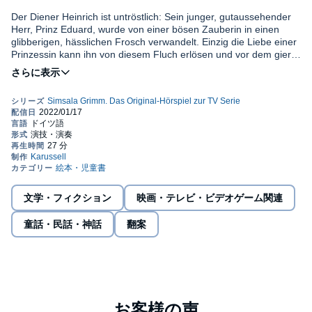
Der Diener Heinrich ist untröstlich: Sein junger, gutaussehender
Herr, Prinz Eduard, wurde von einer bösen Zauberin in einen
glibberigen, hässlichen Frosch verwandelt. Einzig die Liebe einer
Prinzessin kann ihn von diesem Fluch erlösen und vor dem gierig
klappernden Schnabel der Zauberin bewahren, die sich
schadenfroh in einen Storch verwandelt hat und nun dem Prinzen
Die vollständige Liste aller Sprecher beinhaltet Jakob Riedl, Björn
Angst einjagt. Yoyo und Doc Croc müssen ihre ganze
Kraft, Michele Sterr, Mara Winzer, Bert Franzke, Ulf Jürgen
Überzeugungskraft aufbringen, denn mit seiner Schönheit ist
Söhmisch, Hubertus Von Lerchenfeld, Pat Zwingmann, Julia
auch des Prinzen Selbstbewusstsein dahin. Er selbst glaubt nicht
Haacke, Michele Tichawsky, Jörg Stuttmann, Maria Böhme,
daran, dass sich je ein Mädchen in ihn verlieben könnte.
SimsalaGrimm.
Die vollständige Liste aller Autoren beinhaltet Marlies Kerremans,
Ralph Trommer, Ulla Ziemann, Jörn Schröder, Horst P. Lommer,
David Wiesner, Klaus Döring, Jan Lepold, Michael Mädel, Harry
Schnitzler, Claus Clausen, Florian Friesl, Joschi Kauffmann,
文学・フィクション
映画・テレビ・ビデオゲーム関連
Stefan Beiten, André Sikojev, Nikolaus Weil, Karsten Sahling, Jörg
©2021 SSG Produktions- und Vertriebs GmbH, under exclusive
Stuttmann, Ulla Ziemann.
童話・民話・神話
翻案
license to Universal Music GmbH (P)2021 A Karussell release;
SSG Produktions- und Vertriebs GmbH, under exclusive license
to Universal Music GmbH