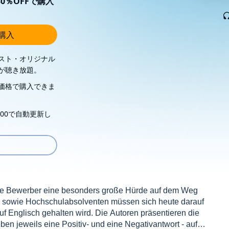
0％OFFで購入
し購入
スト・オリジナル
が聴き放題。
価格で購入できま
00で自動更新し
viele Bewerber eine besonders große Hürde auf dem Weg
e sowie Hochschulabsolventen müssen sich heute darauf
auf Englisch gehalten wird. Die Autoren präsentieren die
n jeweils eine Positiv- und eine Negativantwort - auf