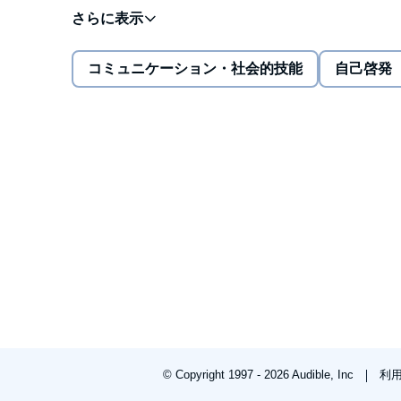
Englisch. Dieses Hörbuch trainiert zudem Aussprach
So gelingt der souveräne Auftritt auch auf Engli
コミュニケーション・社会的技能
自己啓発
© Copyright 1997 - 2026 Audible, Inc
利