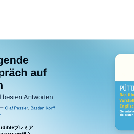
gende
präch auf
h
 besten Antworten
ibleプレミア