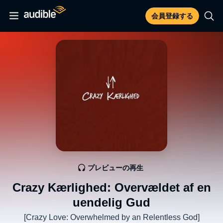
会員登録する
プレビューの再生
Crazy Kærlighed: Overvældet af en
uendelig Gud
[Crazy Love: Overwhelmed by an Relentless God]