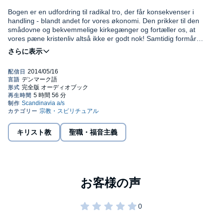
Bogen er en udfordring til radikal tro, der får konsekvenser i
handling - blandt andet for vores økonomi. Den prikker til den
smådovne og bekvemmelige kirkegænger og fortæller os, at
vores pæne kristenliv altså ikke er godt nok! Samtidig formår
Francis Chan at bevare en balance og skrive i en tone, der stadig
er kærlig og forstående, så læseren ikke føler sig fordømt, men
Please note: This audiobook is in Danish.
snarere opmuntret til at stræbe efter noget bedre, et radikalt og
langt rigere liv med Gud.
©2010 Francis Chan (P)2012 Forlaget Scandinavia
キリスト教
聖職・福音主義