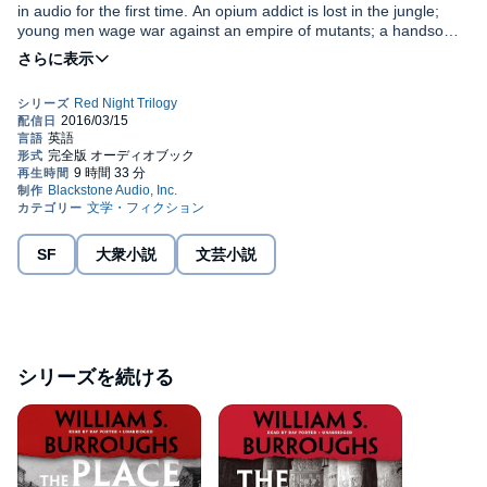
in audio for the first time. An opium addict is lost in the jungle;
young men wage war against an empire of mutants; a handsome
young pirate faces his execution; and the world's population is
©2013 William S. Burroughs (P)2016 Blackstone Audio, Inc.
infected with a radioactive epidemic. These stories are woven
together in a single tale of mayhem and chaos. In the first novel
of the trilogy continued in
The Place of Dead Roads
and
The
Western Lands
, William Burroughs sharply satirizes modern
society in a poetic and shocking story of sex, drugs, disease, and
adventure.
SF
大衆小説
文芸小説
シリーズを続ける