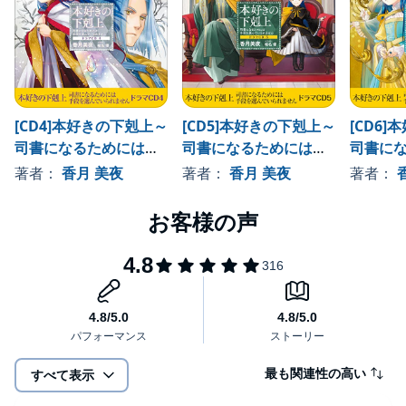
[CD4]本好きの下剋上～
[CD5]本好きの下剋上～
[CD6
司書になるためには手
司書になるためには手
司書に
段を選んでいられませ
段を選んでいられませ
段を選
著者：
香月 美夜
著者：
香月 美夜
著者：
ん～ドラマCD4
ん～ドラマCD5
ん～ドラ
最も関連性の高い
すべて表示