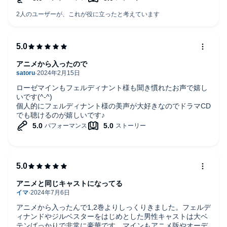
ちが、物語に新たな息吹を吹き込んでいます。井口裕香さん
をはじめ、速水奨さん、井上和彦さん、森川智之さんといっ
た実力派が集結し、キャラクターの魅力をより深く、より鮮
やかに描き出しています。ですが、急な声優さんたちの変更
はちょっと違和感を感じます。
音声ドラマならではの臨場感も本作の魅力のひとつ。書籍や
アニメから入ったので
アニメとはまた違った感じがあり、目を閉じれば自分も貴族
院の廊下を歩いているような気分になる？。BGMや効果音も
ローゼマインもフェルディナント様も聞き慣れたお声で嬉し
効果的に使われていて、シリアスな場面からコミカルなやり
いです(^-^)
とりまで、感情の起伏がとても自然に伝わってきます。
個人的にフェルディナント様の美声が大好きなのでドラマCD
でも聴けるのが嬉しいです♪
原作ファンはもちろん、アニメから入った方にもおすすめで
きる1枚です。キャラクターたちの新たな表情を“耳で読む”と
いう贅沢、ぜひ体験してみてください。
アニメと同じキャストになってる
アニメから入ったんで1,2巻よりしっくりきました。フェルデ
ィナンドやジルベスターをはじめとした男性キャストは大ベ
テンばっかりで非常に豪華です。マインもアニメ版やオーデ