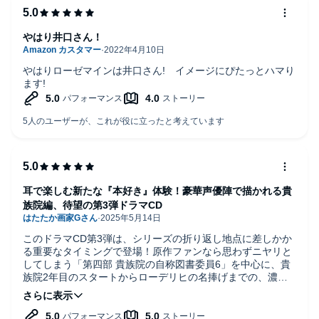
やはり井口さん！
やはりローゼマインは井口さん! イメージにぴたっとハマり
ます!
耳で楽しむ新たな『本好き』体験！豪華声優陣で描かれる貴
族院編、待望の第3弾ドラマCD
このドラマCD第3弾は、シリーズの折り返し地点に差しかか
る重要なタイミングで登場！原作ファンなら思わずニヤリと
してしまう「第四部 貴族院の自称図書委員6」を中心に、貴
族院2年目のスタートからローデリヒの名捧げまでの、濃密
なエピソードがたっぷり詰まっています。
まず注目したいのは、キャスト陣の一新。新たな豪華声優た