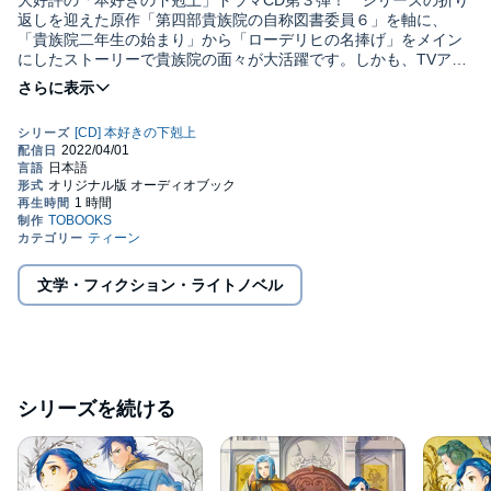
大好評の「本好きの下剋上」ドラマCD第３弾！ シリーズの折り
返しを迎えた原作「第四部貴族院の自称図書委員６」を軸に、
「貴族院二年生の始まり」から「ローデリヒの名捧げ」をメイン
にしたストーリーで貴族院の面々が大活躍です。しかも、TVアニ
メ化に合わせてキャストを一新！
新たな豪華声優陣が紡ぎ出す「本好き」の物語を、アニメ放送前
に楽しもう！©2019 Miya Kazuki (P)TOBOOKS
文学・フィクション・ライトノベル
シリーズを続ける