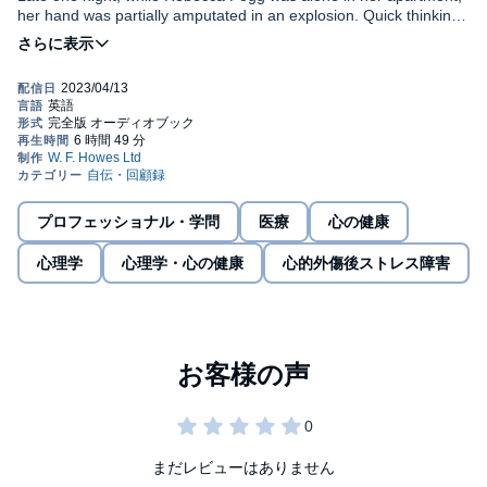
her hand was partially amputated in an explosion. Quick thinking
saved her life, but the journey to recovery would be a slow one.
As the doctors rebuilt her hand, Rebecca (who also survived
9/11) began rebuilding her sense of self by studying the physical
and psychological process of recovery.
Interspersing the personal with the medical, Rebecca charts her
year of rehabilitation, touching on the marvelously adaptable
anatomy of the hand; how the brain's fight-or-flight mechanism
enables us to react instantly to danger; and why trauma causes
some people to develop PTSD and gives others a whole new
lease on life.
プロフェッショナル・学問
医療
心の健康
Told with emotional and intellectual clarity, Beautiful Trauma is a
celebration of the resilience of the human spirit and the power we
心理学
心理学・心の健康
心的外傷後ストレス障害
all hold in our hands.©2023 Rebecca Fogg (P)2023 Penguin
Random House LLC
まだレビューはありません