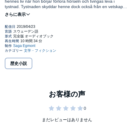
hennes liv när hon börjar förlora hörseln och tvingas leva i
tystnad. Tystnaden skyddar henne dock också från en vetskap
som annars hade kunnat förstöra henne, den hemska vetskapen
om hennes ursprung.
Böckerna om familjen Mallen är en historisk trilogi med en
handling som sträcker sig från mitten av 1800-talet till tiden för
första världskriget. Vi får följa familjen genom fyra generationer,
från det storslagna Viktorianska England till krigets mörka dagar.
Serien filmatiserades på 1970-talet. Catherine Cookson föddes
1906 i South Shields och dog 1998 i Newcastle-upon-Tyne.
"Kate Hannigan", hennes första roman, utkom 1949. Hon var en
av 1900-talets mest älskade underhållningsförfattare och blev
både upptagen i Brittiska Imperieordern och adlad till följd av sitt
歴史小説
författarskap. Flera brittiska tv-serier är baserade på hennes
romaner, som översatts i 25 länder.
©2018 SAGA Egmont. Translated by Britte-Marie Bergström
(P)2018 SAGA Egmont
まだレビューはありません