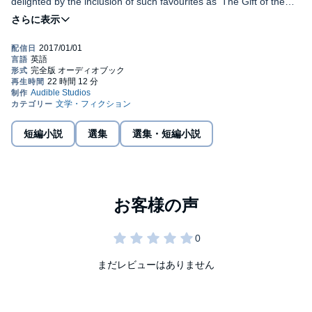
delighted by the inclusion of such favourites as 'The Gift of the
Magi', 'The Lady with the Dog', 'The Curious Case of Benjamin
Button', 'Rain' and 'Mrs Packletide's Tiger', to name but a few.
This outstanding and wide-ranging anthology of stories is a
collector's item, designed for those familiar to refresh their
acquaintance with some of the world's finest writing and for newer
listeners to be introduced to it.
©2015 Selection and Introduction Copyright Terry O'Brien
(P)2016 Audible, Inc.
短編小説
選集
選集・短編小説
まだレビューはありません