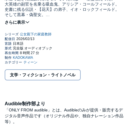
大英雄の副官を名乗る吸血鬼、アリシア・コールフィールド。
史書に残る伝説・【花天】の弟子、イオ・ロックフィールド。
そして黒幕・偽聖女。
アレンはリディヤと数名の仲間だけで、彼女たち聖霊教と戦わな
ければならない。
まさに絶体絶命――
「先生を――」「兄様を――」「「助けに来ましたっ！」」
そこに到着したのは、『七塔要塞』を攻略した教え子たちの救
援。
水都を救うため、友人を助けるため。
文学・フィクション・ライトノベル
無自覚規格外な家庭教師は、教え子たちとともに強大な敵に立ち
向かう！
波乱の水都編。全ての決着の先は――水都中央。約束の、花園。
©Riku Nanano, cura 2022 (P)KADOKAWA
Audible制作部より
「ONLY FROM audible」とは、Audibleのみが提供・販売するデ
ジタル音声作品です（オリジナル作品や、独自ナレーション作品
等）。