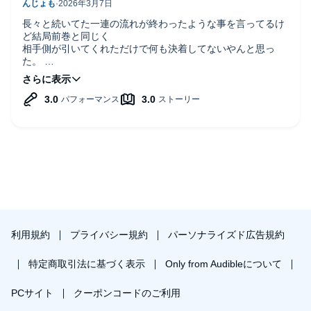
長々と続いてた一連の流れが終わったような事を言ってるけ
ど結局前巻と同じく
相手側が引いてくれただけで何も決着してないやんと思っ
た。
相変わらず合間合間に主人公賞賛が混じってテンポが悪いの
はハーレム系主人公にしたいのだろうから諦めるとして
主人公の凄さがいまだよくわからない。ここまで周囲が賞賛
する主人公ならいっその事なろう系主人公みたいな無双状態
にしちゃえばいいのにというのが個人的感想。
主人公モテモテだけど苦戦もしないと楽しくないという方は
聴いてみると良いかも。
あと家庭教師してたのは今のところ２？３？巻くらいまでで
す。
利用規約
プライバシー規約
パーソナライズド広告規約
特定商取引法に基づく表示
Only from Audibleについて
PCサイト
クーポンコードのご利用