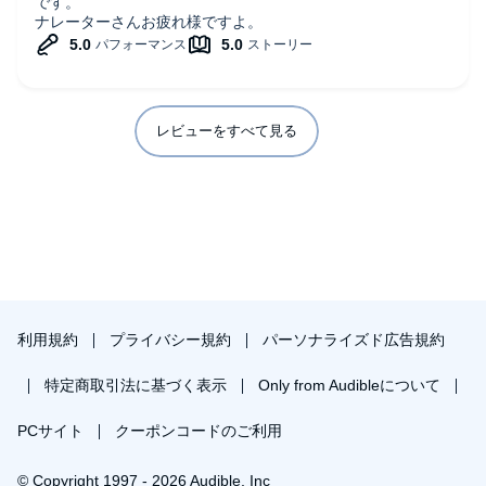
が表現されています。
です。
ナレーターさんお疲れ様ですよ。
とはいえ、サトゥーの明るくも冷静な判断力と圧倒的な力は
健在。彼がこれらの問題をどう解決していくのか、そしてど
んな新しい仲間や敵に出会うのか、ページをめくる手が止ま
りません。また、サトゥーと彼の仲間たちの絆がより一層深
まり、キャラクターの成長や関係性の変化も見どころのひと
レビューをすべて見る
つです。
特に本作の魅力は、日常パートとシリアスパートのバランス
の良さ。
厳しい状況に直面しながらも、サトゥーたちの日常のほのぼ
のとした会話や、仲間同士の掛け合いが読者を和ませます。
迷宮探索のワクワク感はもちろん、彼らの絆が感じられる温
かいシーンもたくさんあるため、第10巻となっても飽きるこ
とがありません。
利用規約
プライバシー規約
パーソナライズド広告規約
さらに、この巻では新キャラクターが登場し、物語にさらな
る彩りを加えています。
特定商取引法に基づく表示
Only from Audibleについて
特に、サトゥーが出会う謎めいた少女の存在が今後どのよう
PCサイト
クーポンコードのご利用
な展開に繋がるのか、非常に気になります。このキャラクタ
ーが物語のキーとなりそうな予感がします。
© Copyright 1997 - 2026 Audible, Inc