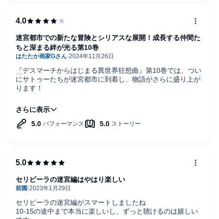
迷宮都市での新たな冒険とシリアスな展開！成長する仲間た
ちと深まる絆が光る第10巻
『デスマーチからはじまる異世界狂想曲』第10巻では、つい
にサトゥーたちが迷宮都市に到着し、物語がさらに盛り上が
ります！
この巻では、迷宮探索者としての登録を済ませ、いよいよ迷
宮探索が本格化しますが、その裏には様々な問題が潜んでい
ます。権力者との衝突や瘴気（しょうき）漂う環境、そして
路地裏の浮浪児たち――一見すると楽しい異世界ライフに見
えるサトゥーたちの生活も、実はそんな厳しい現実が待ち受
けているのです。
この巻の特徴は、ただの冒険ファンタジーだけではなく、社
会の不安や権力者の影響、そして弱者への目線を含んだ深み
セリビーラの迷宮編はやはり楽しい
のあるストーリー展開です。
浮浪児の問題や、瘴気がもたらす環境の変化など、これまで
セリビーラの迷宮編がスマートしましたね
の「異世界を楽しむ」雰囲気とは異なる、シリアスなテーマ
10-15の途中まで本当に楽しいし、ずっと聴けるのは嬉しい