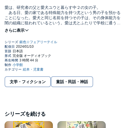
愛は、研究者の父と愛犬ユウと暮らす中２の女の子。
ある日、愛の家である特殊能力を持つ尤という男の子を預かる
ことになった。愛犬と同じ名前を持つその子は、その身体能力を
闇の組織に狙われているという。愛は尤とふたりで学校に通うこ
とになったが、休み時間、２人でいるところに突然怪しい男たち
がやってきて、愛だけが捕らわれてしまう。なぜ尤ではなく、愛
がつかまってしまったのか？
状況を把握できない愛のもとに、尤が助けにやってきた。で
も、なぜだか犬のような尻尾と耳が生えていて･･････。 もしか
して尤の特殊能力って、狼男ってこと！？
一体、尤と愛はこのピンチを逃れられるのか！？
そして、闇の組織の本当の目的とは？
現実とおとぎ話の世界が交錯する、はっちゃけＳＦファンタジ
ー。©2016 Ue Aizawa (P)小学館
文学・フィクション
童話・民話・神話
シリーズを続ける