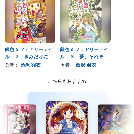
銀色☆フェアリーテイ
銀色☆フェアリーテイ
ル ２ きみだけに贈
ル ３ 夢、それぞれ
る歌（小学館ジュニア
の未来（小学館ジュニ
著者：
藍沢 羽衣
著者：
藍沢 羽衣
文庫）
ア文庫）
こちらもおすすめ