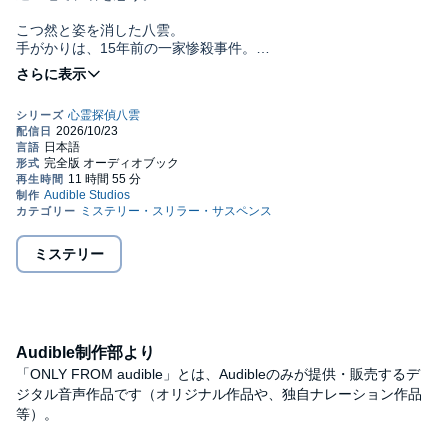
こつ然と姿を消した八雲。
手がかりは、15年前の一家惨殺事件。
晴香は微かな希望を追いかける。
読むなら今！
累計７６０万部ミステリー
☆☆☆
十五年前、一家惨殺事件の容疑者・武田が逃亡した。
今も行方不明である。
刑事の後藤と石井は、路地で武田を取り逃す。
奇怪なことに現場は袋小路になっていた。
ミステリー
手がかりを得るべく、後藤は八雲にとある心霊動画を見せるが、
直後、八雲は突然出ていったまま失踪してしまう。
さらに、後藤にも危機が迫り――。©神永 学 (P)2026 Audible,
Inc.
Audible制作部より
「ONLY FROM audible」とは、Audibleのみが提供・販売するデ
ジタル音声作品です（オリジナル作品や、独自ナレーション作品
等）。