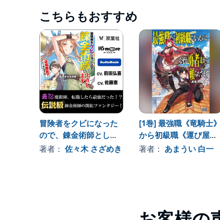
こちらもおすすめ
冒険者をクビになった
[1巻] 最強職《竜騎士
ので、錬金術師として
から初級職《運び屋》
出直します! ～辺境開
になったのに、なぜか
著者：
佐々木 さざめき
著者：
あまうい 白一
拓？よし、俺に任せと
勇者達から頼られてま
け! 1
す