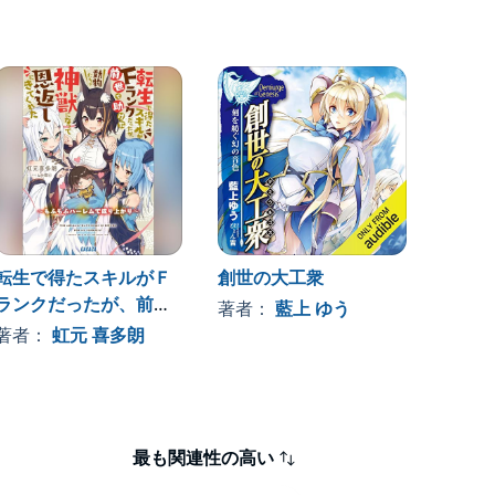
転生で得たスキルがＦ
創世の大工衆
転生竜
ランクだったが、前世
著者：
藍上 ゆう
著者
で助けた動物たちが神
著者：
虹元 喜多朗
獣になって恩返しにき
てくれた
最も関連性の高い