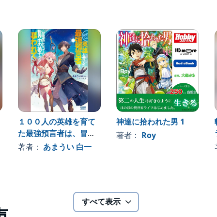
》
１００人の英雄を育て
神達に拾われた男 1
た最強預言者は、冒険
著者：
Roy
者になっても世界中の
著者：
あまうい 白一
弟子から慕われてます
すべて表示