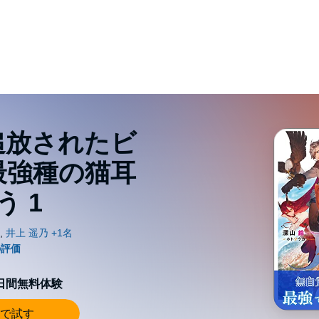
追放されたビ
最強種の猫耳
 1
0日間無料体験
で試す