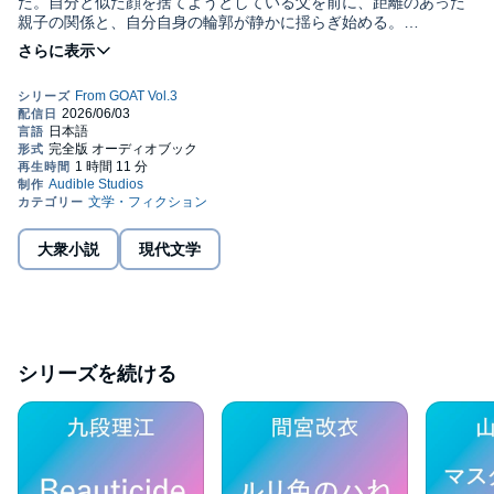
た。自分と似た顔を捨てようとしている父を前に、距離のあった
親子の関係と、自分自身の輪郭が静かに揺らぎ始める。
（GOAT 第３号「GOAT Winter 2026」掲載）
©2025 junko takase (P)2026 Audible, Inc.
大衆小説
現代文学
シリーズを続ける