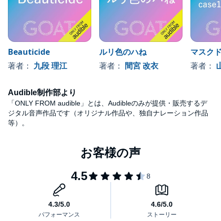
Beauticide
ルリ色のハね
マスク
著者：
九段 理江
著者：
間宮 改衣
著者：
Audible制作部より
「ONLY FROM audible」とは、Audibleのみが提供・販売するデ
ジタル音声作品です（オリジナル作品や、独自ナレーション作品
等）。