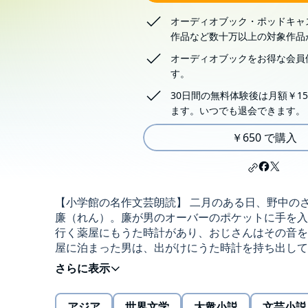
オーディオブック・ポッドキャ
作品など数十万以上の対象作品
オーディオブックをお得な会員
す。
30日間の無料体験後は月額￥15
ます。いつでも退会できます。
￥650 で購入
【小学館の名作文芸朗読】 二月のある日、野中の
廉（れん）。廉が男のオーバーのポケットに手を入
行く薬屋にもうた時計があり、おじさんはその音を
屋に泊まった男は、出がけにうた時計を持ち出して
ねると･･･。Public Domain (P)エイトリンクス
アジア
世界文学
大衆小説
文芸小説