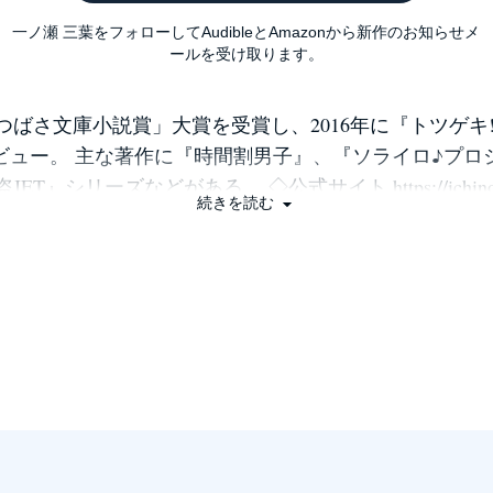
一ノ瀬 三葉をフォローしてAudibleとAmazonから新作のお知らせメ
ールを受け取ります。
つばさ文庫小説賞」大賞を受賞し、2016年に『トツゲキ!
ビュー。 主な著作に『時間割男子』、『ソライロ♪プロ
ET』シリーズなどがある。 ◇公式サイト https://ichinosem
続きを読む