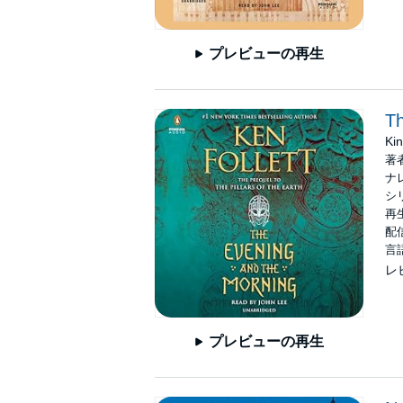
プレビューの再生
Th
Ki
著
ナ
シ
再生
配信
言
レ
プレビューの再生