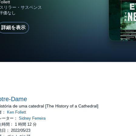
詳細を表示
otre-Dame
istória de uma catedral [The History of a Cathedral]
者：
Ken Follett
レーター：
Sidney Ferreira
時間： 1 時間 12 分
日： 2022/05/23