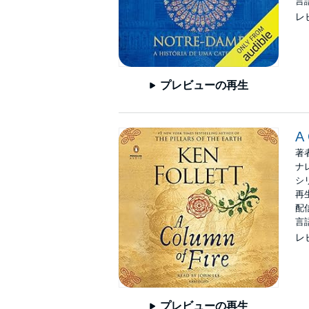
言
レ
プレビューの再生
A 
著
ナ
シ
再生
配信
言
レ
プレビューの再生