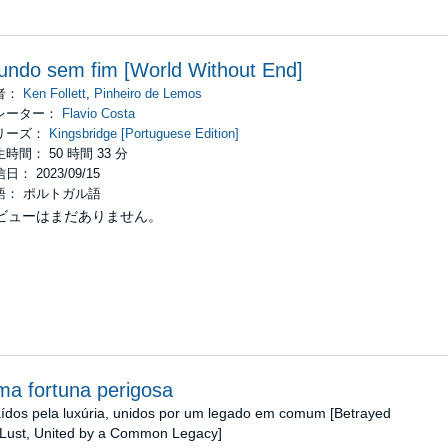
ndo sem fim [World Without End]
者：
Ken Follett
,
Pinheiro de Lemos
レーター：
Flavio Costa
リーズ：
Kingsbridge [Portuguese Edition]
時間： 50 時間 33 分
日： 2023/09/15
語： ポルトガル語
ビューはまだありません。
a fortuna perigosa
aídos pela luxúria, unidos por um legado em comum [Betrayed
 Lust, United by a Common Legacy]