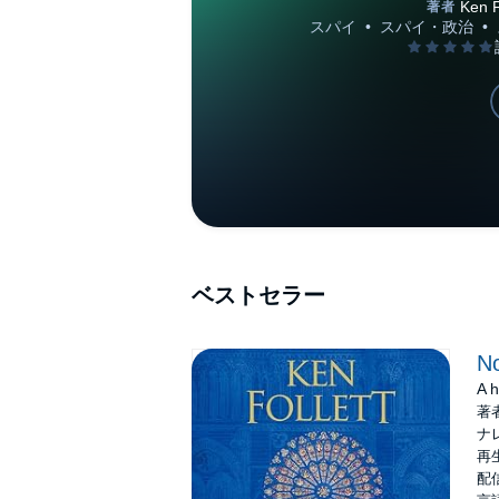
ベストセラー
N
A h
著
ナ
再生
配信