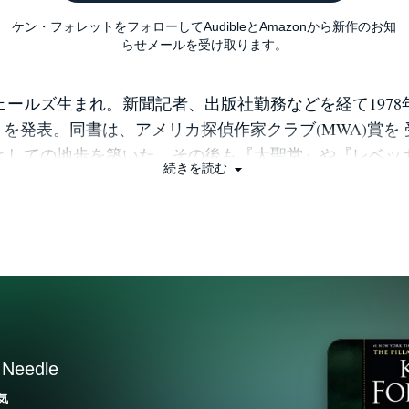
ケン・フォレットをフォローしてAudibleとAmazonから新作のお知
らせメールを受け取ります。
ウェールズ生まれ。新聞記者、出版社勤務などを経て197
を発表。同書は、アメリカ探偵作家クラブ(MWA)賞を
としての地歩を築いた。その後も『大聖堂』や『レベッ
続きを読む
作品はすべてベストセラーとなっている。1989年 に
フトバンク文庫)は、全世界で1500万部以上のセールスを
とも売れた作品となった。本書は、18年後 に発表された
り、初登場で全米ベストセラー第1位を獲得。発売後1年
部の売り上げを記録、世界27カ国で出 版が決定するなど大
(「BOOK著者紹介情報」より：本データは『大聖堂―果
ISBN-10:479734623X)が刊行された当時に掲載されてい
 Needle
気