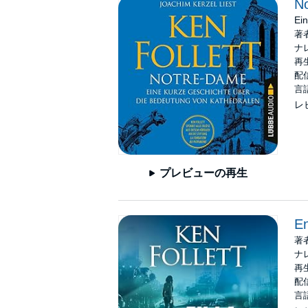
N
Ei
著
ナ
再生
配信
言
レ
プレビューの再生
En
著
ナ
再生
配信
言