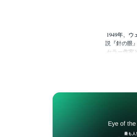
1949年、
説『針の眼』
セラー作家
ど、発表する
聖堂』(ソ
なかでもっ
続編にあた
で350万
っている。
(上)』(
Eye of the
最も人