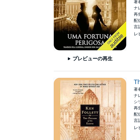
著
ナ
再生
配信
言
レ
プレビューの再生
Th
著
ナ
シ
再生
配信
言
レ