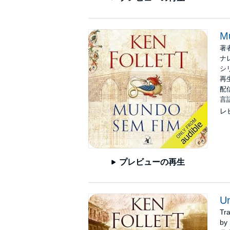
Mu
著
ナ
シ
再生
配信
言
レ
プレビューの再生
Um
Tr
by