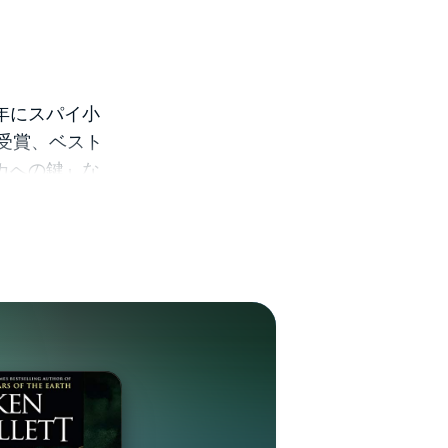
8年にスパイ小
 受賞、ベスト
カへの鍵』な
発表された『大
記録、著作の
『大聖堂』の
あまりで世界
きな話題とな
てしなき世界
たものです)