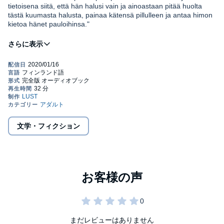
tietoisena siitä, että hän halusi vain ja ainoastaan pitää huolta
tästä kuumasta halusta, painaa kätensä pillulleen ja antaa himon
kietoa hänet pauloihinsa."
Olivia ei usko yliluonnolliseen. Mutta kun hänen ystävänsä
auttavat häntä purkamaan tavaroita uudessa asunnossa, he
löytävät unohdetun Ouija-laudan. Ystävykset haluavat kokeilla
sitä. Olivia epäröi - mutta vähitellen hän antaa periksi.
Tulevien öiden aikana Olivia herää hurjasti säpsähtäen ja tuntee
hillitöntä himoa ja kaipausta. Hän alkaa kosketella itseään.
Pitkään, ihanasti. Hänen himonsa on villiä. Se on tunne, jonka
hän oli melkein jo unohtanut. Ja se on niin sietämättömän ihana.
文学・フィクション
Tuntuu siltä kuin James olisi palannut. Hänen poikaystävänsä,
joka ei enää ole tässä maailmassa. Vai onko?
"Yliluonnollista" on eroottinen novelli tyydytyksen vahvasta
voimasta, onanoinnista ja avoimen mielen yllätyksistä. B. J.
Hermansson kirjoittaa eroottisia novelleja, jotka eroavat
runollisuudessaan lajityypin perinteisestä kerronnasta.
Kertomusten tavoitteena on kannustaa lukijaa pohtimaan ja
まだレビューはありません
©2019 Lindhardt og Ringhof. Translated by Jaana Palanterä