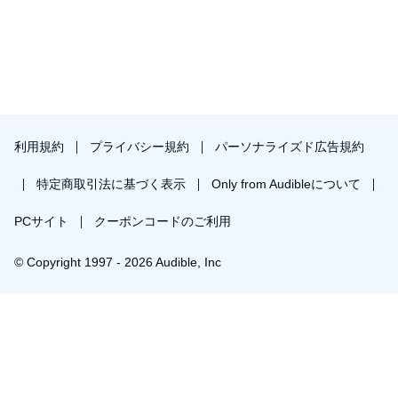
kyseenalaistamaan suhdettamme seksiin ja nautintoon.
(P)2019 Lindhardt og Ringhof
利用規約
プライバシー規約
パーソナライズド広告規約
特定商取引法に基づく表示
Only from Audibleについて
PCサイト
クーポンコードのご利用
© Copyright 1997 - 2026 Audible, Inc
￥252で会員登録し購入
30日間の無料体験後は月額￥1500で自動更新します。いつでも退会できます。